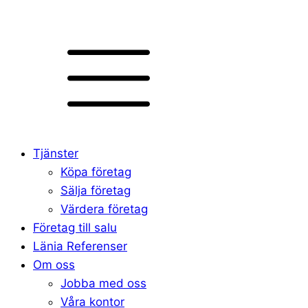
Tjänster
Köpa företag
Sälja företag
Värdera företag
Företag till salu
Länia Referenser
Om oss
Jobba med oss
Våra kontor