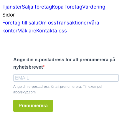
Tjänster
Sälja företag
Köpa företag
Värdering
Sidor
Företag till salu
Om oss
Transaktioner
Våra
kontor
Mäklare
Kontakta oss
Ange din e-postadress för att prenumerera på
nyhetsbrevet
Ange din e-postadress för att prenumerera. Till exempel
abc@xyz.com
Prenumerera