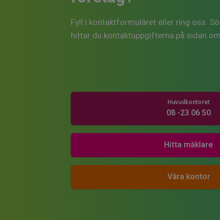
Fyll i kontaktformuläret eller ring oss. 
hittar du kontaktuppgifterna på sidan o
Huvudkontoret
08 -23 06 50
Hitta mäklare
Våra kontor