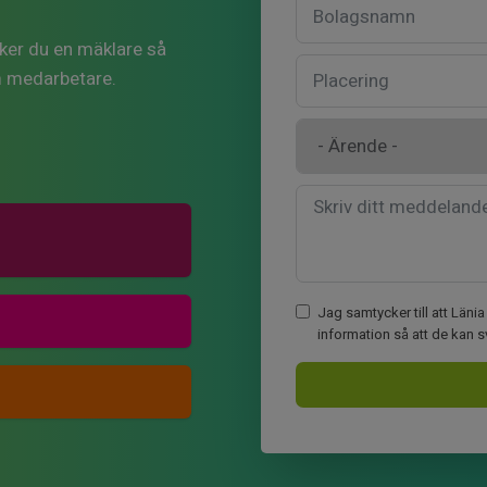
Söker du en mäklare så
m medarbetare.
Jag samtycker till att Län
information så att de kan 