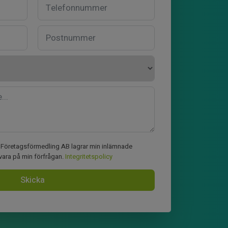
ia Företagsförmedling AB lagrar min inlämnade
svara på min förfrågan.
Integritetspolicy
Skicka