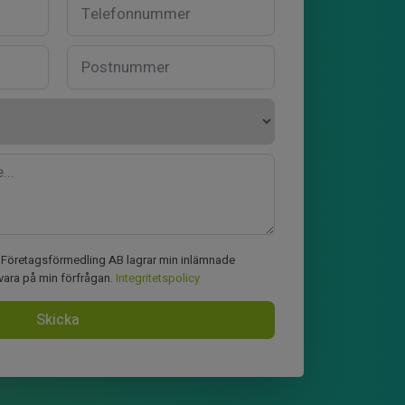
ia Företagsförmedling AB lagrar min inlämnade
svara på min förfrågan.
Integritetspolicy
Skicka