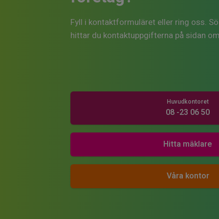
Fyll i kontaktformuläret eller ring oss. 
hittar du kontaktuppgifterna på sidan o
Huvudkontoret
08 -23 06 50
Hitta mäklare
Våra kontor