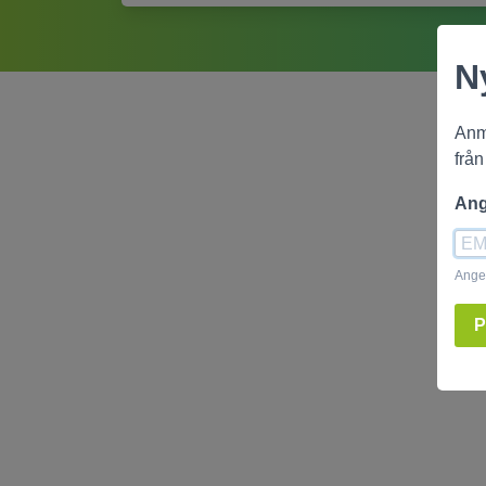
N
Anmä
från
Ang
Ange 
P