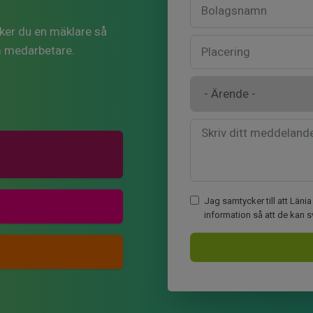
Söker du en mäklare så
m medarbetare.
Jag samtycker till att Län
information så att de kan 