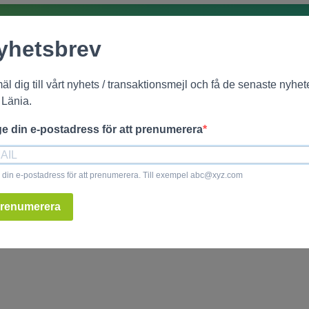
yhetsbrev
Copyright Länia Företagsförmedling AB © 2026 All Rights Reserved
Quality by
Digitalpartner
Integritetspolicy
Cookies
l dig till vårt nyhets / transaktionsmejl och få de senaste nyhe
 Länia.
e din e-postadress för att prenumerera
din e-postadress för att prenumerera. Till exempel abc@xyz.com
renumerera