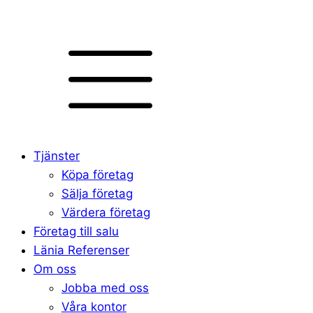
Tjänster
Köpa företag
Sälja företag
Värdera företag
Företag till salu
Länia Referenser
Om oss
Jobba med oss
Våra kontor