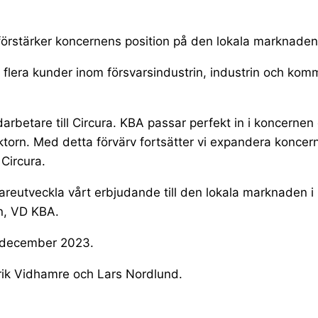
förstärker koncernens position på den lokala marknaden
 flera kunder inom försvarsindustrin, industrin och k
betare till Circura. KBA passar perfekt in i koncernen oc
torn. Med detta förvärv fortsätter vi expandera konce
Circura.
idareutveckla vårt erbjudande till den lokala marknaden
on, VD KBA.
2 december 2023.
ik Vidhamre och Lars Nordlund.