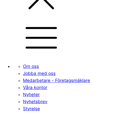
Om oss
Jobba med oss
Medarbetare - Företagsmäklare
Våra kontor
Nyheter
Nyhetsbrev
Styrelse