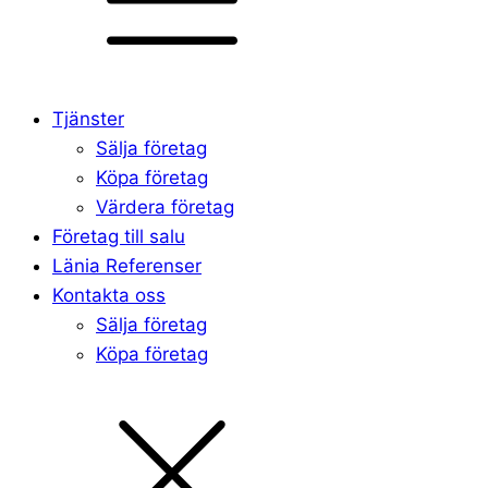
Tjänster
Sälja företag
Köpa företag
Värdera företag
Företag till salu
Länia Referenser
Kontakta oss
Sälja företag
Köpa företag