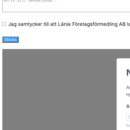
Jag samtycker till att Länia Företagsförmedling AB 
Skicka
A
n
A
An