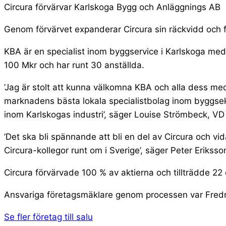
Circura förvärvar Karlskoga Bygg och Anläggnings AB
Genom förvärvet expanderar Circura sin räckvidd och 
KBA är en specialist inom byggservice i Karlskoga med
100 Mkr och har runt 30 anställda.
’Jag är stolt att kunna välkomna KBA och alla dess medar
marknadens bästa lokala specialistbolag inom byggsek
inom Karlskogas industri’, säger Louise Strömbeck, VD 
’Det ska bli spännande att bli en del av Circura och v
Circura-kollegor runt om i Sverige’, säger Peter Erikss
Circura förvärvade 100 % av aktierna och tillträdde 2
Ansvariga företagsmäklare genom processen var Fredr
Se fler företag till salu